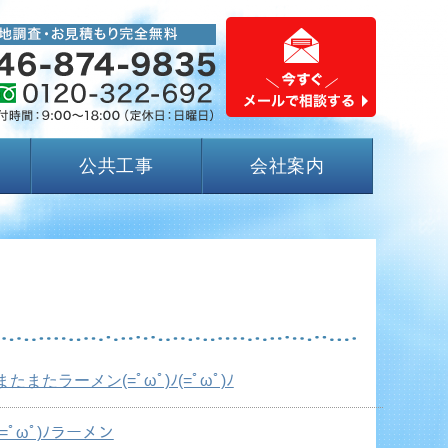
公共工事
会社案内
ラーメン(=ﾟωﾟ)ﾉ(=ﾟωﾟ)ﾉ
ﾟωﾟ)ﾉラーメン