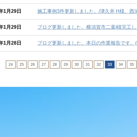
6年1月29日
施工事例3件更新しました。/津久井 H様、西浦
6年1月29日
ブログ更新しました。横須賀市二葉I様完工し
6年1月28日
ブログ更新しました。本日の作業報告です。(^
24
25
26
27
28
29
30
31
32
33
34
35