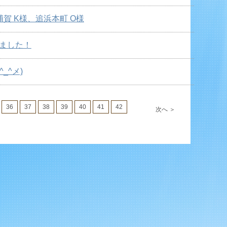
賀 K様、追浜本町 O様
ました！
_^メ)
36
37
38
39
40
41
42
次へ ＞