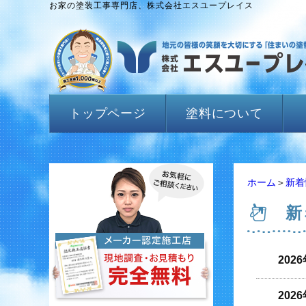
お家の塗装工事専門店、株式会社エスユープレイス
トップページ
塗料について
ホーム
＞
新着
新
202
202