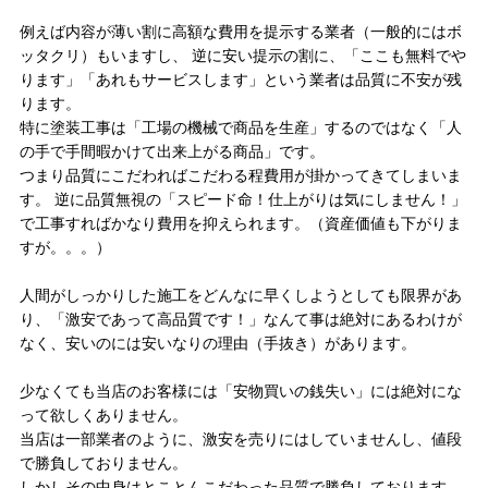
例えば内容が薄い割に高額な費用を提示する業者（一般的にはボ
ッタクリ）もいますし、 逆に安い提示の割に、「ここも無料でや
ります」「あれもサービスします」という業者は品質に不安が残
ります。
特に塗装工事は「工場の機械で商品を生産」するのではなく「人
の手で手間暇かけて出来上がる商品」です。
つまり品質にこだわればこだわる程費用が掛かってきてしまいま
す。 逆に品質無視の「スピード命！仕上がりは気にしません！」
で工事すればかなり費用を抑えられます。（資産価値も下がりま
すが。。。）
人間がしっかりした施工をどんなに早くしようとしても限界があ
り、「激安であって高品質です！」なんて事は絶対にあるわけが
なく、安いのには安いなりの理由（手抜き）があります。
少なくても当店のお客様には「安物買いの銭失い」には絶対にな
って欲しくありません。
当店は一部業者のように、激安を売りにはしていませんし、値段
で勝負しておりません。
しかしその中身はとことんこだわった品質で勝負しております。