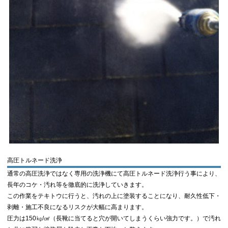
高圧トルネード洗浄
通常の高圧洗浄ではなく専用の洗浄機にて高圧トルネード洗浄行う事により、
長年のコケ・汚れ等を徹底的に洗浄していきます。
この作業をテキトウに行うと、汚れの上に塗装することになり、耐久性低下・
剥離・施工不良になるリスクが大幅に高まります。
圧力は150㎏/㎠（長靴に当てると穴が開いてしまうくらい強力です。）で汚れ