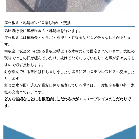
屋根板金下地処理1/ビス増し締め・交換
高圧洗浄後に屋根板金の下地処理を行います。
屋根板金には棟板金・ケラバ・雨押え・谷板金などなど色々な個所がありま
す。
棟板金は板金の下にある貫板と呼ばれる木材に釘で固定されています。実際の
現場ではこの釘が緩んでいたり、抜けてなくなっていたりする事が多々ありま
すので必ず点検します。
釘が緩んでいる箇所は打ち直しをしたり腐食に強いステンレスビスへ交換した
りします。
板金に水が回り込んで貫板自体が腐食している場合は、一度板金を取り外し木
板の交換まで行います。
どんな些細なことにも徹底的にこだわるのがエスユープレイスのこだわりで
す。