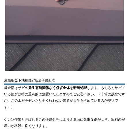
屋根板金下地処理2/板金研磨処理
板金部は
サビの発生有無関係なく
必ず全体を研磨処理
します。もちろんサビて
いる箇所は特に重点的に処置いたしますのでご安心下さい。（非常に残念です
が、この工程を省いたり全く行わない業者が大半を占めているのが現状で
す。）
ケレン作業と呼ばれるこの研磨処理により金属面に微細な傷がつき、塗料の密
着力が格段に良くなります。