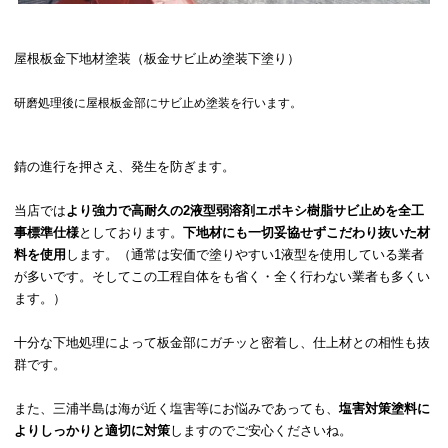
屋根板金下地材塗装（板金サビ止め塗装下塗り）
研磨処理後に屋根板金部にサビ止め塗装を行います。
錆の進行を押さえ、発生を防ぎます。
当店では
より強力で高耐久の2液型弱溶剤エポキシ樹脂サビ止めを全工
事標準仕様
としております。
下地材にも一切妥協せずこだわり抜いた材
料を使用
します。（通常は安価で塗りやすい1液型を使用している業者
が多いです。そしてこの工程自体をも省く・全く行わない業者も多くい
ます。）
十分な下地処理によって板金部にガチッと密着し、仕上材との相性も抜
群です。
また、三浦半島は海が近く塩害等にお悩みであっても、
塩害対策塗料に
よりしっかりと適切に対策
しますのでご安心くださいね。