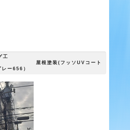
グ工
ッソUVコート
Gグレー656）