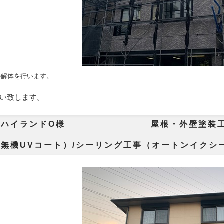
の解体を行います。
い致します。
市ハイランドO様 屋根・外壁塗装工事
 屋根塗装(無機U
（無機UVコート）/シーリング工事（オートンイクシ