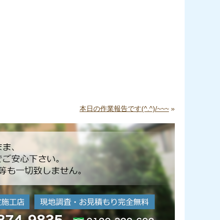
本日の作業報告です(^.^)/~~~
»