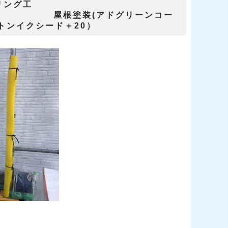
ング工
グリーンコー
ートンイクシード＋20）