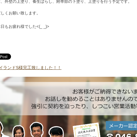
は、外壁の上塗り、養生ばらし、附帯部の下塗り、上塗りを行う予定です。
宜しくお願い致します。
本日も
お疲れ様でした<(_ _)>
イランドS様完工致しました！！