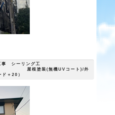
 シーリング工
Vコート)/外
ード＋20）