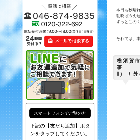
本日も秋晴れ
朝晩は冷え
ずっとこのく
それでは、本日
横須賀
事
Ⅱ) /
スマートフォンでご覧の方
下記の【友だち追加】ボタ
ンをタップしてください。