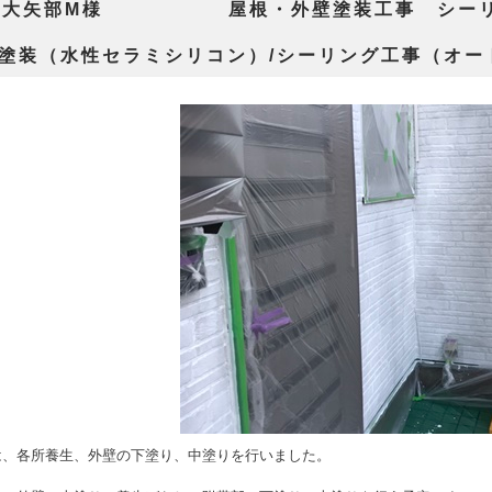
市大矢部M様 屋根・外壁塗装工事 シーリ
 屋根塗装(アド
壁塗装（水性セラミシリコン）/シーリング工事（オ
は、
各所養生、外壁の下塗り、中塗り
を行いました。