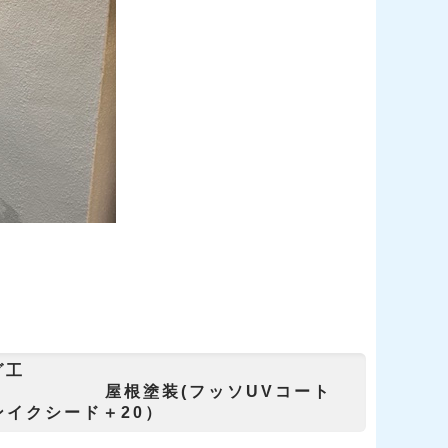
グ工
ソUVコート
トンイクシード＋20）