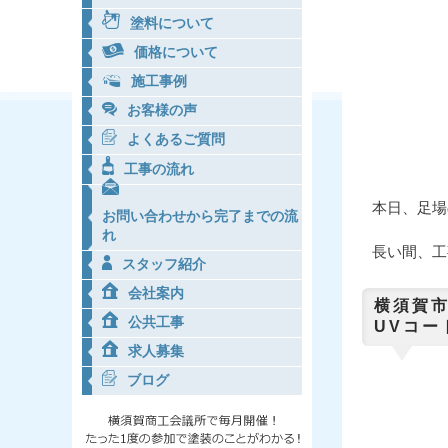
塗料について
価格について
施工事例
お客様の声
よくあるご質問
工事の流れ
本日、足場
お問い合わせから完了までの流
れ
長い間、工
スタッフ紹介
会社案内
横須
公共工事
UVコー
求人募集
ブログ