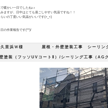
で暖かい一日でしたね♪♪
込みますが、日中はとても過ごしやすい気温ですね！！
らいの丁度いい気温がいいです(>_<)
の作業報告です(^^)/
市久里浜Ｗ様 屋根・外壁塗装工事 シーリン
 屋根塗装(フ
 外壁塗装（フッソUVコートⅡ）/シーリング工事（A