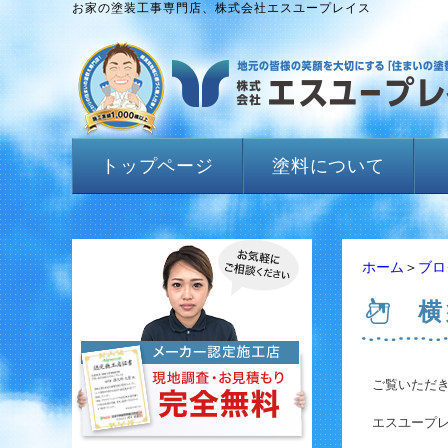
お家の塗装工事専門店、株式会社エスユープレイス
トップページ
塗料について
ホーム
＞
ブロ
横
ご覧いただ
エスユープレ