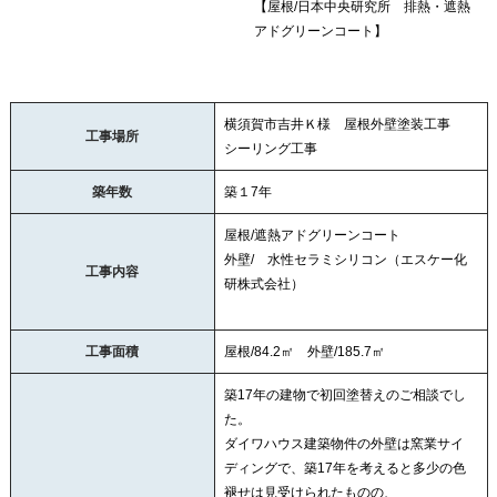
【屋根/日本中央研究所 排熱・遮熱
アドグリーンコート】
横須賀市吉井Ｋ様 屋根外壁塗装工事
工事場所
シーリング工事
築年数
築１7年
屋根/遮熱アドグリーンコート
外壁/ 水性セラミシリコン（エスケー化
工事内容
研株式会社）
工事面積
屋根/84.2㎡ 外壁/185.7㎡
築17年の建物で初回塗替えのご相談でし
た。
ダイワハウス建築物件の外壁は窯業サイ
ディングで、築17年を考えると多少の色
褪せは見受けられたものの、