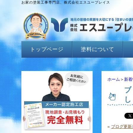
お家の塗装工事専門店、株式会社エスユープレイス
トップページ
塗料について
ホーム
＞
新着
ブ
し
«
ブログ更新し