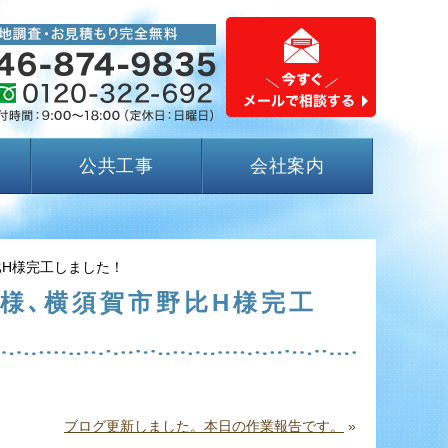
公共工事
会社案内
比H様完工しました！
様､横須賀市野比H様完工
ブログ更新しました。本日の作業報告です。
»