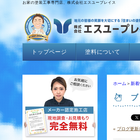
お家の塗装工事専門店、株式会社エスユープレイス
トップページ
塗料について
ホーム
＞
新着
ブ
«
ブログ更新し