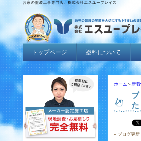
お家の塗装工事専門店、株式会社エスユープレイス
トップページ
塗料について
ホーム
＞
新着
ブ
た
«
ブログ更新