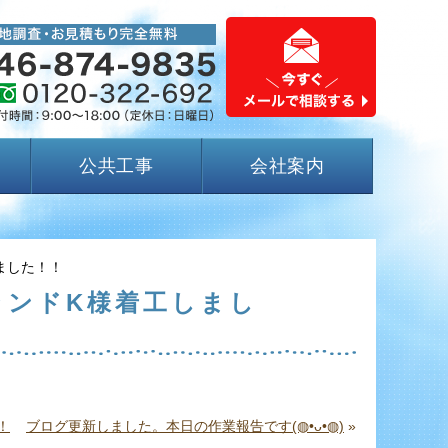
公共工事
会社案内
ました！！
ランドK様着工しまし
！
ブログ更新しました。本日の作業報告です(◍•ᴗ•◍)
»