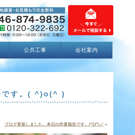
公共工事
会社案内
。( ^)o(^ )
ブログ更新しました。本日の作業報告です。(^O^)／
»