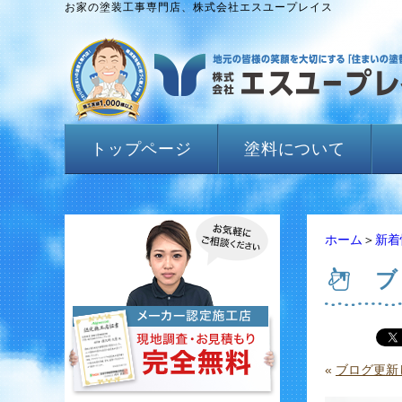
お家の塗装工事専門店、株式会社エスユープレイス
トップページ
塗料について
ホーム
＞
新着
ブ
«
ブログ更新