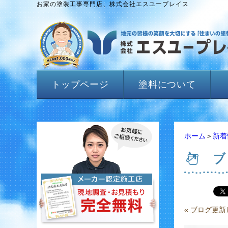
お家の塗装工事専門店、株式会社エスユープレイス
トップページ
塗料について
ホーム
＞
新着
ブ
«
ブログ更新し