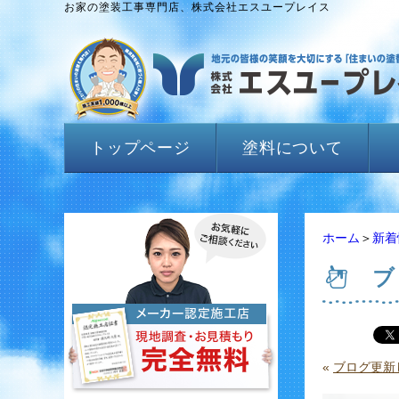
お家の塗装工事専門店、株式会社エスユープレイス
トップページ
塗料について
ホーム
＞
新着
ブ
«
ブログ更新