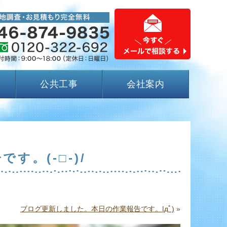
公共工事
会社案内
。(-□-)/
ブログ更新しました。本日の作業報告です。|дﾟ)
»