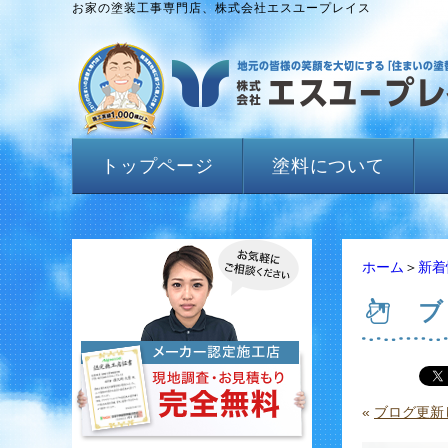
お家の塗装工事専門店、株式会社エスユープレイス
トップページ
塗料について
ホーム
＞
新着
ブ
«
ブログ更新し