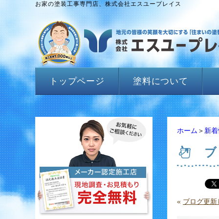
お家の塗装工事専門店、株式会社エスユープレイス
トップページ
塗料について
ホーム
＞
新着
ブ
«
ブログ更新