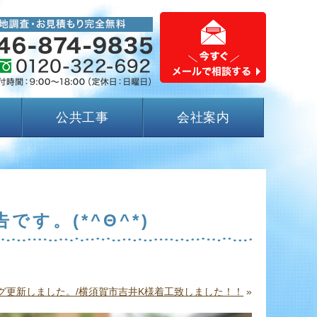
公共工事
会社案内
す。(*^Θ^*)
グ更新しました。/横須賀市吉井K様着工致しました！！
»