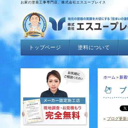
お家の塗装工事専門店、株式会社エスユープレイス
トップページ
塗料について
ホーム
＞
新着
ブ
«
ブログ更新