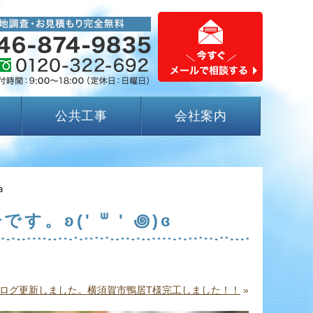
公共工事
会社案内
ɞ
ʚ(' ᐜ ' ꩜)ɞ
ログ更新しました。横須賀市鴨居T様完工しました！！
»