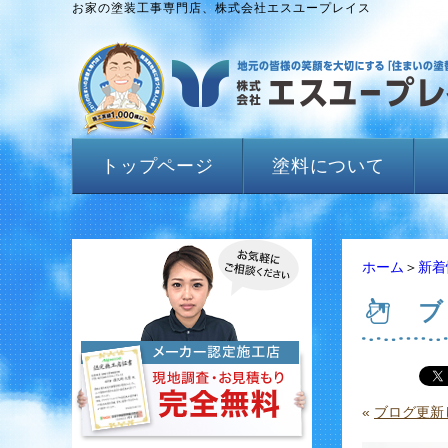
お家の塗装工事専門店、株式会社エスユープレイス
トップページ
塗料について
ホーム
＞
新着
ブ
«
ブログ更新