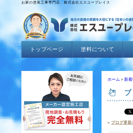
お家の塗装工事専門店、株式会社エスユープレイス
トップページ
塗料について
ホーム
＞
新着
ブ
«
ブログ更新し