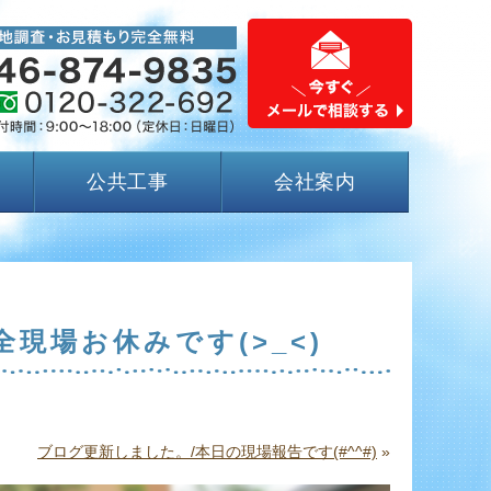
公共工事
会社案内
現場お休みです(>_<)
ブログ更新しました。/本日の現場報告です(#^^#)
»