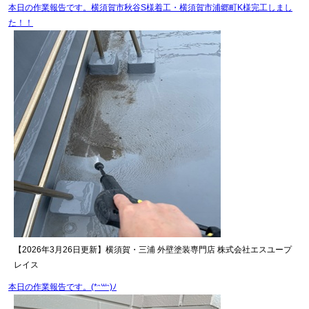
本日の作業報告です。横須賀市秋谷S様着工・横須賀市浦郷町K様完工しまし
た！！
【2026年3月26日更新】横須賀・三浦 外壁塗装専門店 株式会社エスユープ
レイス
本日の作業報告です。(*ᵔ꒳ᵔ)ﾉ