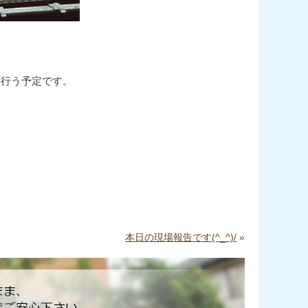
を行う予定です。
本日の現場報告です(^_^)/
»