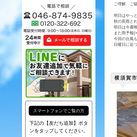
ご理解、ご
明日はやっ
秋の長雨とわ
明日は今週
また雨予報(>
今回の台風
日曜日に近
横須賀
スマートフォンでご覧の方
下記の【友だち追加】ボタ
ンをタップしてください。