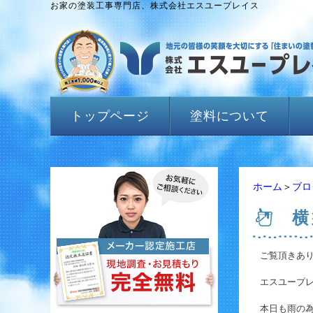
お家の塗装工事専門店、株式会社エスユープレイス
トップページ
塗料について
ホーム
＞
ブロ
横
ご覧頂きあ
エスユープレ
本日も雨の