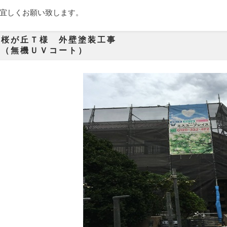
宜しくお願い致します。
須賀市桜が丘Ｔ様
装（無機ＵＶコート）