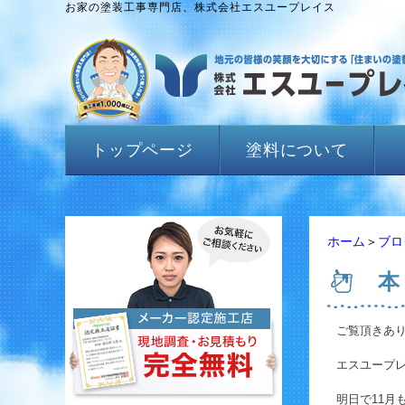
お家の塗装工事専門店、株式会社エスユープレイス
トップページ
塗料について
ホーム
＞
ブロ
本
ご覧頂きあ
エスユープレ
明日で11月