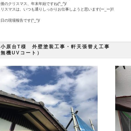
後のクリスマス、年末年始ですね(^_^)/
リスマスは、いつも通りしっかりお仕事しようと思います(ー_ー)!!
の現場報告です(^_^)/
賀市小原台T様 外壁塗装工
無機UVコート）