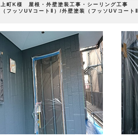
賀市上町K様 屋根・外壁塗
（フッソUVコートⅡ）/外壁塗装（フッソUVコート