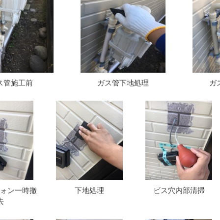
ス管施工前
ガス管下地処理
ガ
ォン一時撤
下地処理
ビス穴内部清掃
去