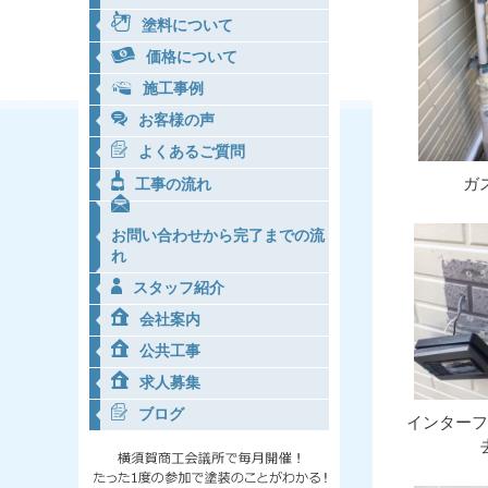
塗料について
価格について
施工事例
お客様の声
よくあるご質問
ガ
工事の流れ
お問い合わせから完了までの流
れ
スタッフ紹介
会社案内
公共工事
求人募集
ブログ
インターフ