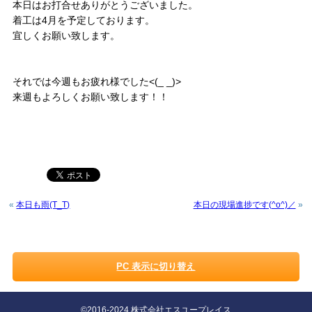
本日はお打合せありがとうございました。
着工は4月を予定しております。
宜しくお願い致します。
それでは今週もお疲れ様でした<(_ _)>
来週もよろしくお願い致します！！
«
本日も雨(T_T)
本日の現場進捗です(^o^)／
»
PC 表示に切り替え
©2016-2024 株式会社エスユープレイス