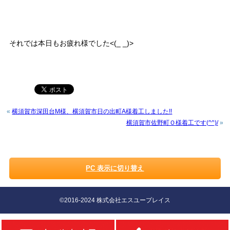
それでは本日もお疲れ様でした<(_ _)>
«
横須賀市深田台M様、横須賀市日の出町A様着工しました!!
横須賀市佐野町Ｏ様着工です(^^)/
»
PC 表示に切り替え
©2016-2024 株式会社エスユープレイス