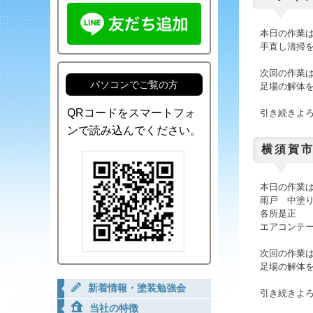
本日
の作業
手直し清掃
次回の作業
パソコンでご覧の方
足場の解体
QRコードをスマートフォ
引き続きよ
ンで読み込んでください。
横須賀
本日
の作業
雨戸 中塗
各所是正
エアコンテ
次回の作業
足場の解体
新着情報・塗装勉強会
引き続きよ
当社の特徴