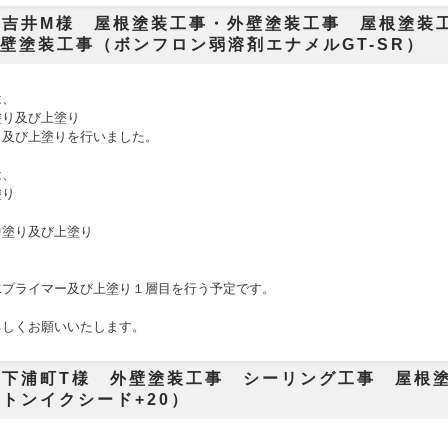
吉井M様 屋根塗装工事・外壁塗装工事 屋根塗装工
外壁塗装工事（ボンフロン弱溶剤エナメルGT-SR）
は、
塗り及び上塗り
り及び上塗りを行いました。
は、
塗り
り
中塗り及び上塗り
水プライマー及び上塗り１層目を行う予定です。
ろしくお願いいたします。
南下浦町T様 外壁塗装工事 シーリング工事 屋根
トンイクシード+20）