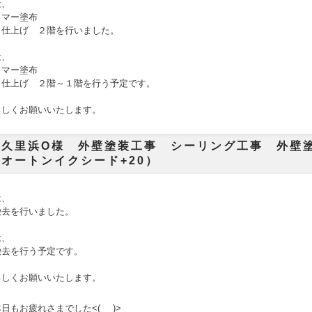
は、
イマー塗布
～仕上げ ２階を行いました。
は、
イマー塗布
～仕上げ ２階～１階
を行う予定です。
ろしくお願いいたします。
市久里浜O様 外壁塗装工事 シーリング工事 外壁
オートンイクシード+20）
は、
撤去を行いました。
は、
撤去を行う予定です。
ろしくお願いいたします。
日もお疲れさまでした<(_ _)>