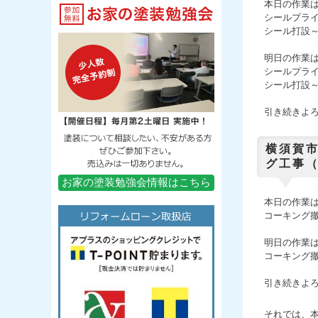
本日
の作業
シールプラ
シール打設
明日の作業
シールプラ
シール打設
引き続きよ
横須賀
グ工事（
お家の塗装勉強会情報はこちら
本日の作業
コーキング
明日の作業
コーキング
引き続きよ
それでは、本