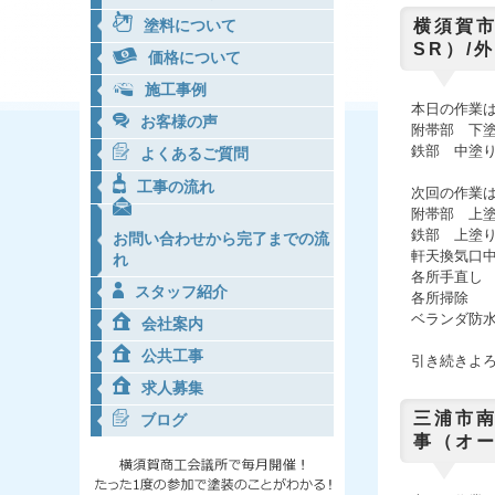
横須賀市
塗料について
SR）/
価格について
施工事例
本日
の作業
お客様の声
附帯部 下
鉄部 中塗
よくあるご質問
工事の流れ
次回の作業
附帯部 上
鉄部 上塗
お問い合わせから完了までの流
軒天換気口
れ
各所手直し
スタッフ紹介
各所掃除
ベランダ防
会社案内
公共工事
引き続きよ
求人募集
三浦市
ブログ
事（オー