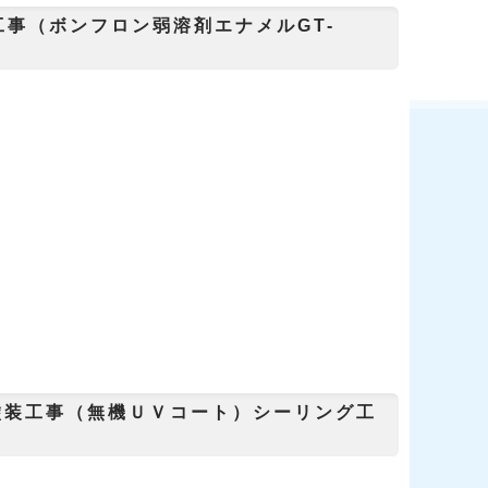
事（ボンフロン弱溶剤エナメルGT-
塗装工事（無機ＵＶコート）シーリング工