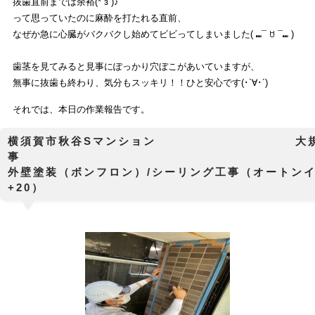
抜歯直前までは余裕(*´з`)♪
って思っていたのに麻酔を打たれる直前、
なぜか急に心臓がバクバクし始めてビビってしまいました( ⑉¯ ꇴ ¯⑉ )
歯茎を見てみると見事にぽっかり穴ぼこがあいていますが、
無事に抜歯も終わり、気分もスッキリ！！ひと安心です(･`∀･´)
それでは、本日の作業報告です。
横須賀市秋谷Sマンション 大規模
外壁塗装（ボンフロン）/シーリング工事（オートン
+20）