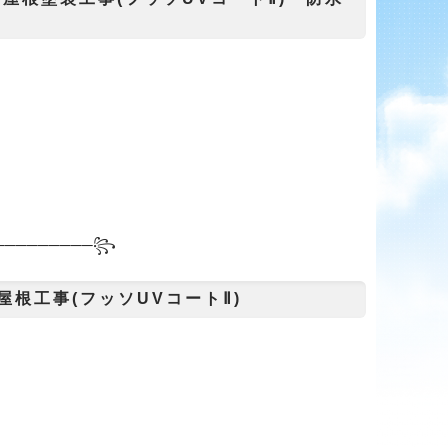
───
──────꧂
根工事(フッソUVコートⅡ)