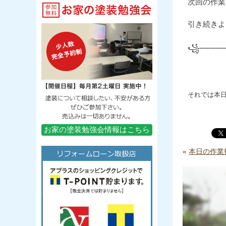
次回の作業
引き続きよ
꧁─────
それでは本
お家の塗装勉強会情報はこちら
«
本日の作業報告