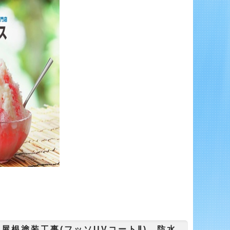
屋根塗装工事(フッソUVコートⅡ) 防水