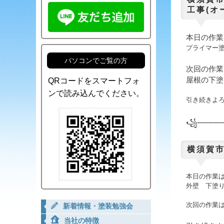
工事(オ
本日の作業
プライマー
パソコンでご覧の方
次回の作業
屋根の下塗
QRコードをスマートフォ
ンで読み込んでください。
引き続きよ
꧁─────
横須賀市
本日の作業
外壁 下塗
次回の作業
新着情報・塗装勉強会
当社の特徴