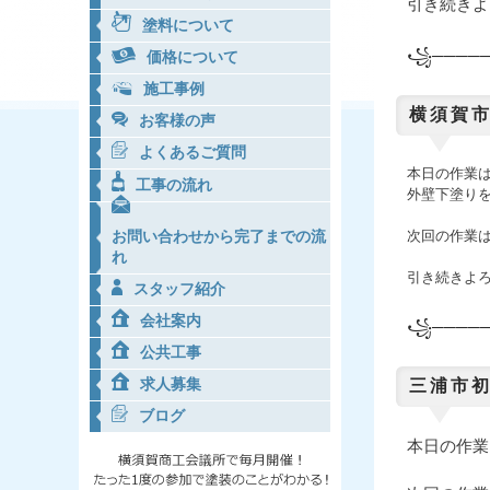
引き続きよ
塗料について
꧁─────
価格について
施工事例
横須賀市
お客様の声
よくあるご質問
本日の作業
工事の流れ
外壁下塗り
次回の作業
お問い合わせから完了までの流
れ
引き続きよ
スタッフ紹介
会社案内
꧁─────
公共工事
求人募集
三浦市
ブログ
本日の作業