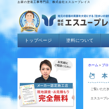
お家の塗装工事専門店、株式会社エスユープレイス
トップページ
塗料について
ホーム
＞
ブロ
本
ご覧いただ
エスユープ