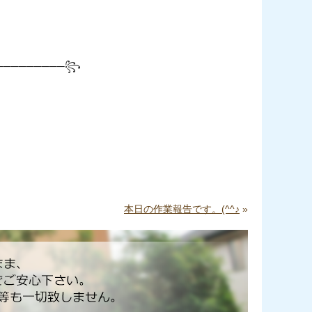
───
──────꧂
本日の作業報告です。(^^♪
»