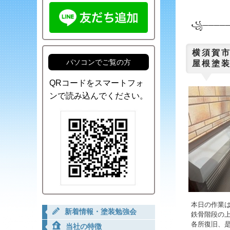
꧁─────
横須賀市
パソコンでご覧の方
屋根塗装
QRコードをスマートフォ
ンで読み込んでください。
本日の作業
新着情報・塗装勉強会
鉄骨階段の
各所復旧、
当社の特徴