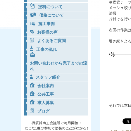
冷媒管テー
塗料について
メッシュ絞
清掃
価格について
片付けを行
施工事例
次回の作業
お客様の声
よくあるご質問
引き続きよ
工事の流れ
꧁──────
お問い合わせから完了までの流
れ
スタッフ紹介
会社案内
公共工事
求人募集
それでは本日
ブログ