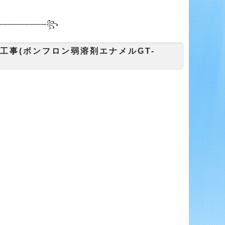
───
──────꧂
工事(ボンフロン弱溶剤エナメルGT-