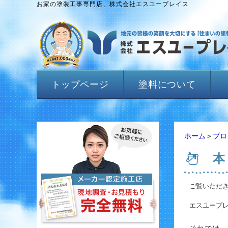
お家の塗装工事専門店、株式会社エスユープレイス
トップページ
塗料について
ホーム
＞
ブロ
本
ご覧いただ
エスユープレ