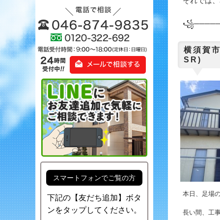
それでは、本
꧁─────
横須賀市
SR)
スマートフォンでご覧の方
本日、足場
下記の【友だち追加】ボタ
ンをタップしてください。
長い間、工