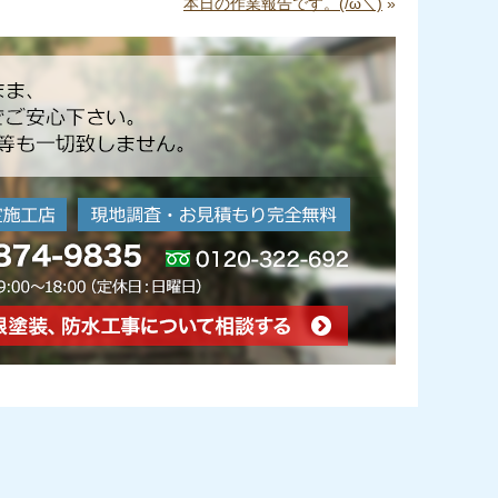
本日の作業報告です。(/ω＼)
»