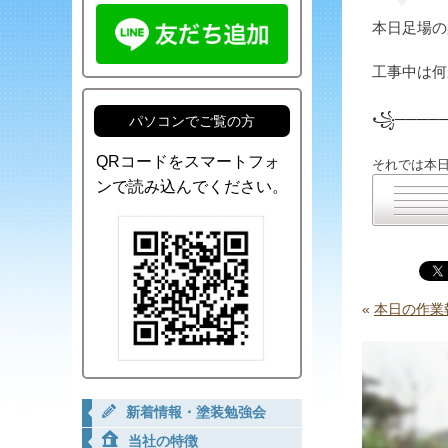
本日足場の
工事中は何
꧁─────
パソコンでご覧の方
QRコードをスマートフォ
それでは本
ンで読み込んでください。
«
本日の作業報
新着情報・塗装勉強会
当社の特徴