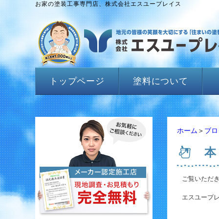
お家の塗装工事専門店、株式会社エスユープレイス
トップページ
塗料について
ホーム
＞
ブロ
本
ご覧いただ
エスユープレ