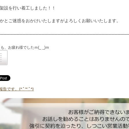
架設を行い着工しました！！
かとご迷惑をおかけいたしますがよろしくお願いいたします。
───────
───────────────────────────────
──
日も、お疲れ様でした
ｍ(_ _)ｍ
告です。꒰*்꒳்*꒱