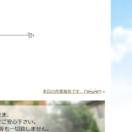
─────────
꧂
本日の作業報告です。(*ฅ•̀ω•́ฅ*)
»