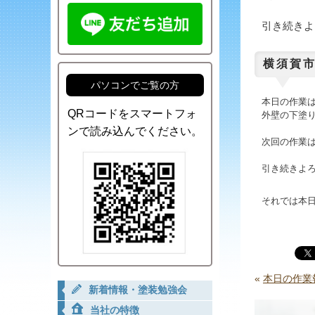
引き続きよ
横須賀市
パソコンでご覧の方
本日の作業
QRコードをスマートフォ
外壁の下塗
ンで読み込んでください。
次回の作業
引き続きよ
それでは本
«
本日の作業報
新着情報・塗装勉強会
当社の特徴