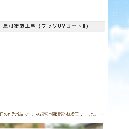
 屋根塗装工事（フッソUVコートⅡ）
日の作業報告です。横須賀市西浦賀S様着工しました。
»