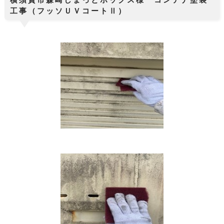
工事（フッソＵＶコートⅡ）