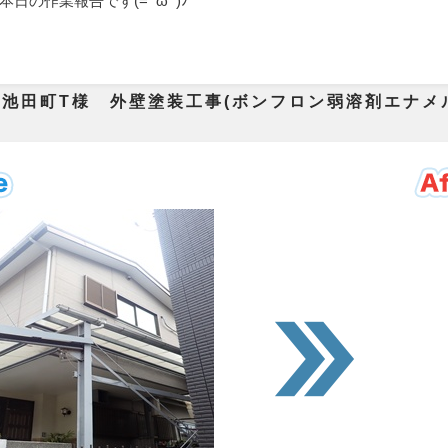
日の作業報告です(=ﾟωﾟ)ﾉ
池田町T様 外壁塗装工事(ボンフロン弱溶剤エナメル