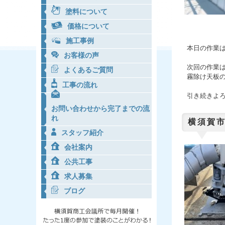
塗料について
価格について
施工事例
本日の作業
お客様の声
次回の作業
よくあるご質問
霧除け天板
工事の流れ
引き続きよ
お問い合わせから完了までの流
れ
横須賀市
スタッフ紹介
会社案内
公共工事
求人募集
ブログ