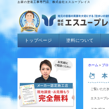
お家の塗装工事専門店、株式会社エスユープレイス
トップページ
塗料について
ホーム
＞
ブロ
本
ご覧いただ
エスユープレ