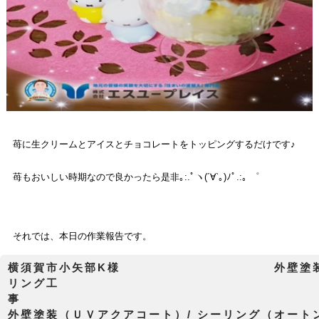
苺に生クリームとアイスとチョコレートをトッピングするだけです
♪
苺もおいしい時期なので良かったら是非｡:.ﾟヽ(´∀`｡)ﾉﾟ.:｡ ゜
それでは、本日の作業報告です。
横須賀市小矢部K様 外壁塗装工
リング工
外壁塗装（ＵＶアクアコート）/ シーリング（オート