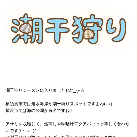
潮干狩りシーズンに入りましたね(^_-)-☆
横須賀市では走水海岸が潮干狩りスポットですよね('ω')
横浜市では海の公園が有名ですね！
アサリを収穫して、酒蒸しや味噌汁アクアパッツァ等して食べた
いです(/・ω・)/