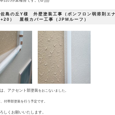
日の作業報告です。('ω'))))
市佐島の丘Y様 外壁塗装工事（ボンフロン弱溶剤エナ
+20） 屋根カバー工事（JPMルーフ）
は、アクセント部塗装
をおこないました。
は、付帯部塗装
を行う予定です。
ろしくお願いいたします。