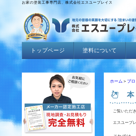
お家の塗装工事専門店、株式会社エスユープレイス
トップページ
塗料について
ホーム
＞
ブロ
本
ご覧いただ
エスユープ