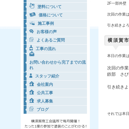
2F一部外壁
塗料について
次回の作業
価格について
施工事例
引き続きよ
お客様の声
横須賀市
よくあるご質問
工事の流れ
本日の作業
お問い合わせから完了までの流
次回の作業
れ
鉄部 さび
スタッフ紹介
会社案内
引き続きよ
公共工事
求人募集
ブログ
それでは本