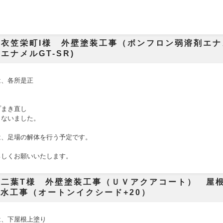
衣笠栄町I様 外壁塗装工事（ボンフロン弱溶剤エナメ
エナメルGT-SR)
は、各所是正
り
プまき直し
こないました。
は、足場の解体
を行う予定です。
ろしくお願いいたします。
二葉T様 外壁塗装工事（ＵＶアクアコート） 屋根
防水工事（オートンイクシード+20）
は、
下屋根上塗り