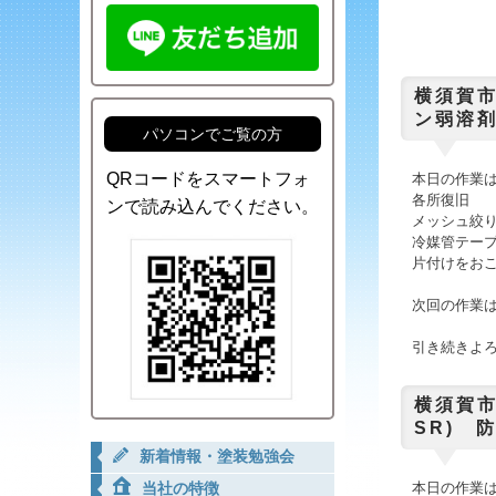
横須賀市
ン弱溶剤
パソコンでご覧の方
QRコードをスマートフォ
本日の作業
各所復旧
ンで読み込んでください。
メッシュ絞
冷媒管テー
片付けをお
次回の作業
引き続きよ
横須賀市
SR) 
新着情報・塗装勉強会
本日の作業
当社の特徴