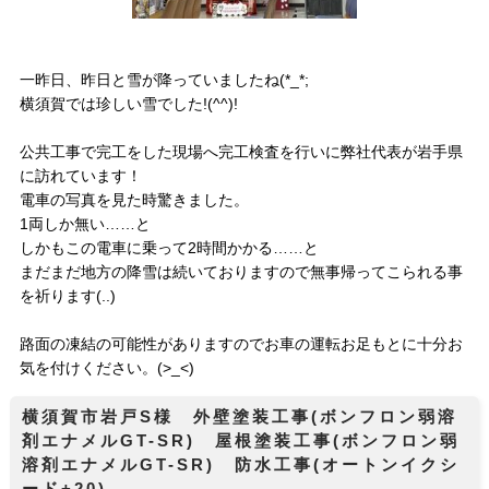
一昨日、昨日と雪が降っていましたね(*_*;
横須賀では珍しい雪でした!(^^)!
公共工事で完工をした現場へ完工検査を行いに弊社代表が岩手県
に訪れています！
電車の写真を見た時驚きました。
1両しか無い……と
しかもこの電車に乗って2時間かかる……と
まだまだ地方の降雪は続いておりますので無事帰ってこられる事
を祈ります(..)
路面の凍結の可能性がありますのでお車の運転お足もとに十分お
気を付けください。(>_<)
横須賀市岩戸S様 外壁塗装工事(ボンフロン弱溶
剤エナメルGT-SR) 屋根塗装工事(ボンフロン弱
溶剤エナメルGT-SR) 防水工事(オートンイクシ
ード+20)