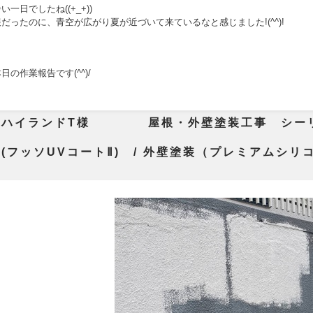
一日でしたね((+_+))
だったのに、青空が広がり夏が近づいて来ているなと感じました!(^^)!
の作業報告です(^^)/
市ハイランドT様 屋根・外壁塗装工事 シー
(フッソUVコートⅡ) / 外壁塗装（プレミアムシ
0）