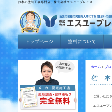
お家の塗装工事専門店、株式会社エスユープレイス
トップページ
塗料について
ホーム
＞
ブロ
本
ご覧いただ
エスユープレ