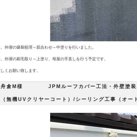
は、外塀の爆裂処理～肌合わせ～中塗りを行いました。
は、外塀の刷毛取り～上塗り、母屋の手直しを行う予定です。
宜しくお願い致します。
市舟倉M様 JPMルーフカバー工法・外壁塗装
装（無機UVクリヤーコート）/シーリング工事（オー