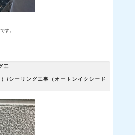
定です。
グ工
トⅡ）/シーリング工事（オートンイクシード