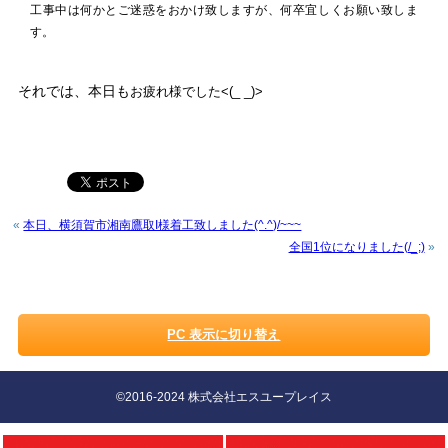
工事中は何かとご迷惑をおかけ致しますが、何卒宜しくお願い致しま
す。
それでは、本日も
お疲れ様でした<(_ _)>
«
本日、横須賀市湘南鷹取I様着工致しました(^.^)/~~~
全国1位になりました(/_;)
»
PC 表示に切り替え
©2016-2024 株式会社エスユープレイス